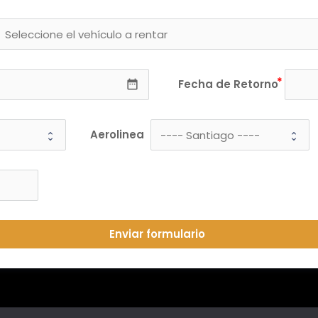
Fecha de Retorno
date_range
Aerolinea
Enviar formulario