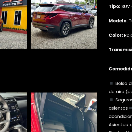
Tipo:
SUV 
Modelo:
T
Color:
Roj
Transmisi
Comodid
Bolsa de
de aire (p
Seguros
asientos
acondicio
Asientos e