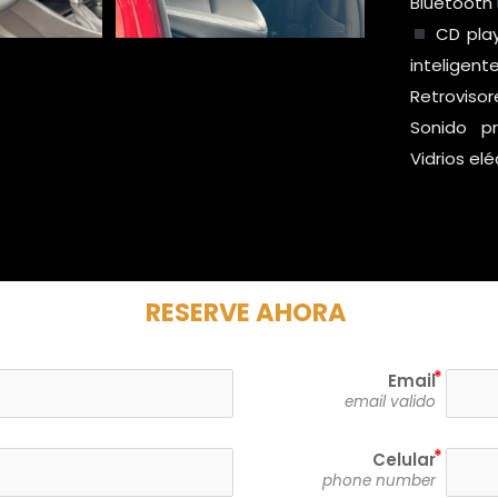
Bluetooth
CD pla
inteligent
Retroviso
Sonido pr
Vidrios elé
RESERVE AHORA
Email
email valido
Celular
phone number