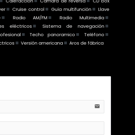
Calefacción
Cámara de reversa
CD box
yer
Cruise control
Guía multifunción
Llave
e
Radio AM/FM
Radio Multimedia
res eléctricos
Sistema de navegación
ofesional
Techo panoramico
Teléfono
ctricos
Versión americana
Aros de fábrica
email