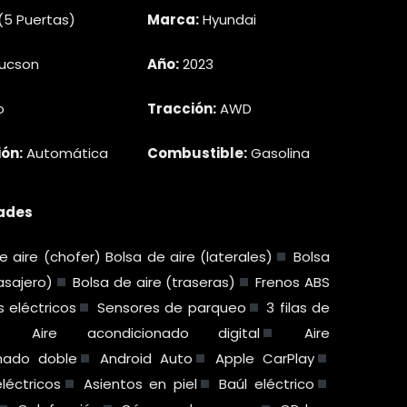
(5 Puertas)
Marca:
Hyundai
ucson
Año:
2023
o
Tracción:
AWD
ón:
Automática
Combustible:
Gasolina
ades
 aire (chofer) Bolsa de aire (laterales)
Bolsa
asajero)
Bolsa de aire (traseras)
Frenos ABS
 eléctricos
Sensores de parqueo
3 filas de
Aire acondicionado digital
Aire
nado doble
Android Auto
Apple CarPlay
léctricos
Asientos en piel
Baúl eléctrico