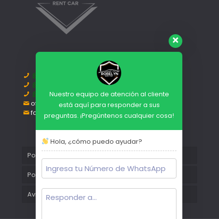
809-856-8177
829-264-7882
Nuestro equipo de atención al cliente
+1-347-739-5308
oficina@robelynrentcarsrd.com
está aquí para responder a sus
facturacion@robelynrentcarsrd.com
preguntas. ¡Pregúntenos cualquier cosa!
Hola, ¿cómo puedo ayudar?
Política de privacidad
Política de cookies
Aviso legal