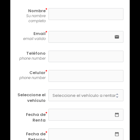
Nombre
Su nombre
completo
Email
email
email valido
Teléfono
phone number
Celular
phone number
Seleccione el
vehículo
Fecha de
date_range
Renta
Fecha de
date_range
Retorno