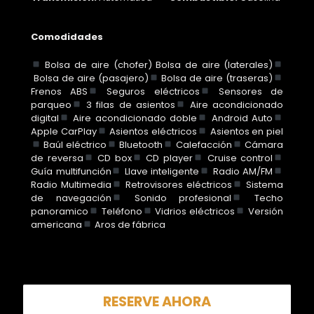
Comodidades
Bolsa de aire (chofer) Bolsa de aire (laterales)
Bolsa de aire (pasajero)
Bolsa de aire (traseras)
Frenos ABS
Seguros eléctricos
Sensores de
parqueo
3 filas de asientos
Aire acondicionado
digital
Aire acondicionado doble
Android Auto
Apple CarPlay
Asientos eléctricos
Asientos en piel
Baúl eléctrico
Bluetooth
Calefacción
Cámara
de reversa
CD box
CD player
Cruise control
Guía multifunción
Llave inteligente
Radio AM/FM
Radio Multimedia
Retrovisores eléctricos
Sistema
de navegación
Sonido profesional
Techo
panoramico
Teléfono
Vidrios eléctricos
Versión
americana
Aros de fábrica
RESERVE AHORA